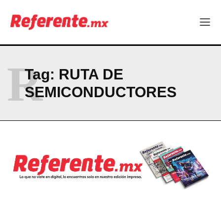
Linux nació como un hobby y hoy mueve la tecnología global
Más escuelas renovadas: fortalecen espacios para el regreso
a clases
¿Y si el futuro industrial de Chihuahua estuviera en el aire?
Los 40 ya no son la mitad de la vida: son el nuevo punto de
partida
R
Tag:
RUTA DE
SEMICONDUCTORES
Company
ABOUT
CONTACT
PRIVACY POLICY
NEWSLETTER