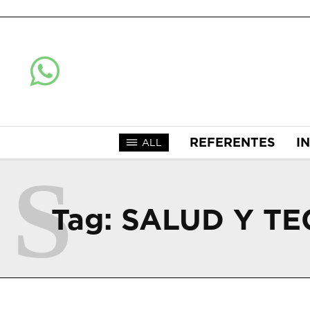
REFERENTES
I
ALL
S
Tag:
SALUD Y T