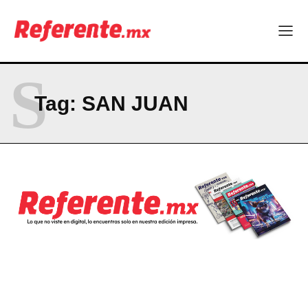
La Sierra Tarahumara tendrá una experiencia turística única
Company
S
ABOUT
Tag:
SAN JUAN
CONTACT
PRIVACY POLICY
NEWSLETTER