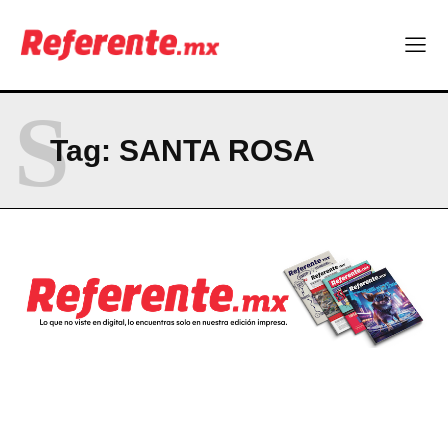
La Sierra Tarahumara tendrá una experiencia turística única
Company
S
ABOUT
Tag:
SANTA ROSA
CONTACT
PRIVACY POLICY
NEWSLETTER