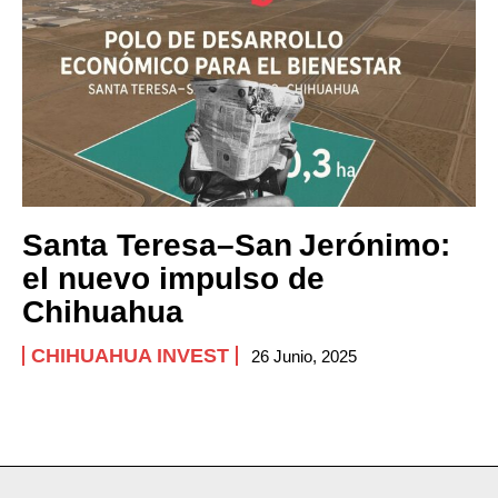
Company
ABOUT
CONTACT
PRIVACY POLICY
NEWSLETTER
Santa Teresa–San Jerónimo:
el nuevo impulso de
Chihuahua
CHIHUAHUA INVEST
26 Junio, 2025