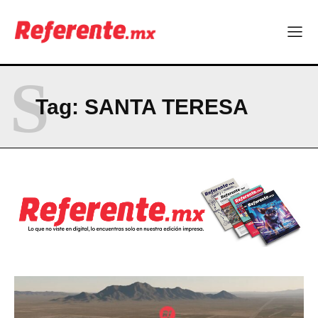
Becas internacionales abren nuevas oportunidades para
profesionistas chihuahuenses
El proyecto que cambió al mundo sin proponérselo: cómo
Linux nació como un hobby y hoy mueve la tecnología global
S
Más escuelas renovadas: fortalecen espacios para el regreso
a clases
Tag:
SANTA TERESA
Technology
Hormony, startup chihuahuense, es nominada a los MedTech
World Awards
Uno de cada cuatro trabajadores en Chihuahua no tiene estas
prestaciones
Becas internacionales abren nuevas oportunidades para
profesionistas chihuahuenses
El proyecto que cambió al mundo sin proponérselo: cómo
Linux nació como un hobby y hoy mueve la tecnología global
Más escuelas renovadas: fortalecen espacios para el regreso
a clases