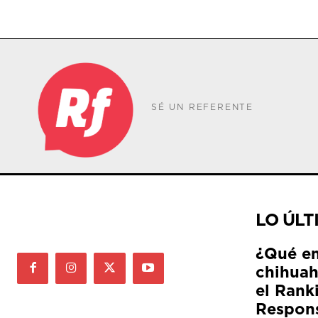
SÉ UN REFERENTE
LO ÚLT
¿Qué e
chihuah
el Rank
Respon