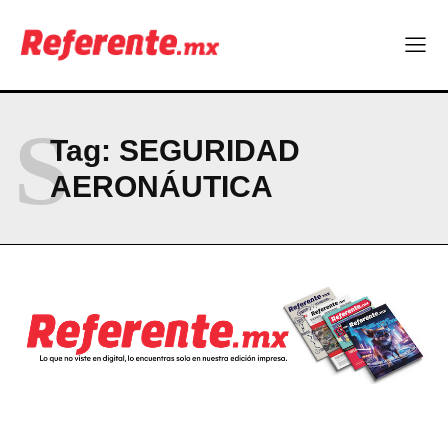
Linux nació como un hobby y hoy mueve la tecnología global
Más escuelas renovadas: fortalecen espacios para el regreso
a clases
¿Y si el futuro industrial de Chihuahua estuviera en el aire?
Los 40 ya no son la mitad de la vida: son el nuevo punto de
partida
S
Tag:
SEGURIDAD
AERONÁUTICA
Company
ABOUT
CONTACT
PRIVACY POLICY
NEWSLETTER