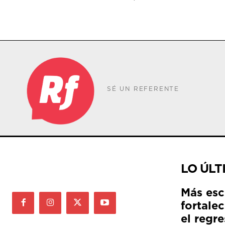
SÉ UN REFERENTE
LO ÚLT
Más esc
fortale
el regre