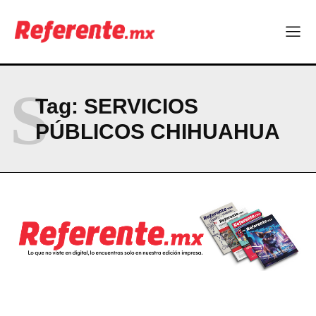
Linux nació como un hobby y hoy mueve la tecnología global
Más escuelas renovadas: fortalecen espacios para el regreso
a clases
¿Y si el futuro industrial de Chihuahua estuviera en el aire?
Los 40 ya no son la mitad de la vida: son el nuevo punto de
partida
S
Tag:
SERVICIOS
PÚBLICOS CHIHUAHUA
Company
ABOUT
CONTACT
PRIVACY POLICY
NEWSLETTER