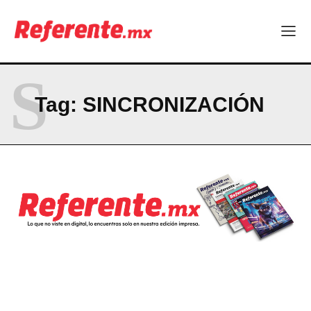
El proyecto que cambió al mundo sin proponérselo: cómo
Linux nació como un hobby y hoy mueve la tecnología global
Más escuelas renovadas: fortalecen espacios para el regreso
a clases
S
¿Y si el futuro industrial de Chihuahua estuviera en el aire?
Los 40 ya no son la mitad de la vida: son el nuevo punto de
Tag:
SINCRONIZACIÓN
partida
Company
ABOUT
CONTACT
PRIVACY POLICY
NEWSLETTER