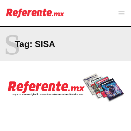
El proyecto que cambió al mundo sin proponérselo: cómo
Linux nació como un hobby y hoy mueve la tecnología global
Más escuelas renovadas: fortalecen espacios para el regreso
a clases
S
¿Y si el futuro industrial de Chihuahua estuviera en el aire?
Los 40 ya no son la mitad de la vida: son el nuevo punto de
Tag:
SISA
partida
Company
ABOUT
CONTACT
PRIVACY POLICY
NEWSLETTER