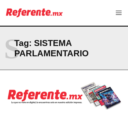
Linux nació como un hobby y hoy mueve la tecnología global
Más escuelas renovadas: fortalecen espacios para el regreso
a clases
¿Y si el futuro industrial de Chihuahua estuviera en el aire?
Los 40 ya no son la mitad de la vida: son el nuevo punto de
partida
S
Tag:
SISTEMA
PARLAMENTARIO
Company
ABOUT
CONTACT
PRIVACY POLICY
NEWSLETTER