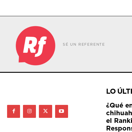
SÉ UN REFERENTE
LO ÚLT
¿Qué e
chihuah
el Rank
Respon