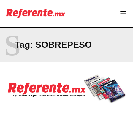
El proyecto que cambió al mundo sin proponérselo: cómo
Linux nació como un hobby y hoy mueve la tecnología global
Más escuelas renovadas: fortalecen espacios para el regreso
a clases
S
¿Y si el futuro industrial de Chihuahua estuviera en el aire?
Los 40 ya no son la mitad de la vida: son el nuevo punto de
Tag:
SOBREPESO
partida
Company
ABOUT
CONTACT
PRIVACY POLICY
NEWSLETTER