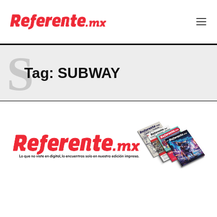
El proyecto que cambió al mundo sin proponérselo: cómo
Linux nació como un hobby y hoy mueve la tecnología global
Más escuelas renovadas: fortalecen espacios para el regreso
a clases
S
¿Y si el futuro industrial de Chihuahua estuviera en el aire?
Los 40 ya no son la mitad de la vida: son el nuevo punto de
Tag:
SUBWAY
partida
Company
ABOUT
CONTACT
PRIVACY POLICY
NEWSLETTER