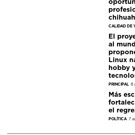
oportun
profesi
chihua
CALIDAD DE 
El proy
al mund
propon
Linux n
hobby y
tecnolo
PRINCIPAL
8 
Más esc
fortale
el regre
POLÍTICA
7 a