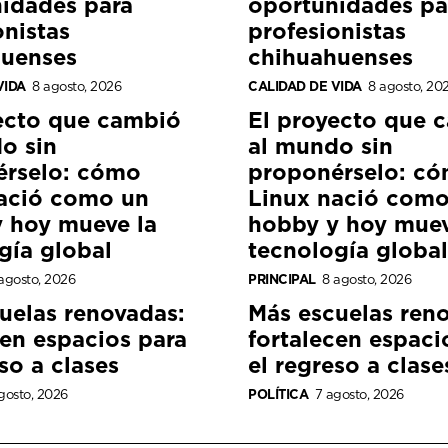
idades para
oportunidades pa
onistas
profesionistas
huenses
chihuahuenses
VIDA
8 agosto, 2026
CALIDAD DE VIDA
8 agosto, 20
ecto que cambió
El proyecto que 
o sin
al mundo sin
érselo: cómo
proponérselo: c
ació como un
Linux nació como
 hoy mueve la
hobby y hoy muev
gía global
tecnología global
agosto, 2026
PRINCIPAL
8 agosto, 2026
uelas renovadas:
Más escuelas ren
cen espacios para
fortalecen espaci
so a clases
el regreso a clase
gosto, 2026
POLÍTICA
7 agosto, 2026