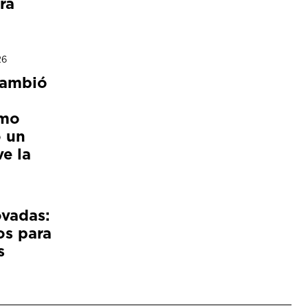
ra
26
cambió
ómo
 un
e la
ovadas:
os para
s