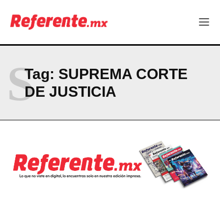
Más escuelas renovadas: fortalecen espacios para el regreso
a clases
¿Y si el futuro industrial de Chihuahua estuviera en el aire?
Los 40 ya no son la mitad de la vida: son el nuevo punto de
partida
S
Tag:
SUPREMA CORTE
Company
DE JUSTICIA
ABOUT
CONTACT
PRIVACY POLICY
NEWSLETTER