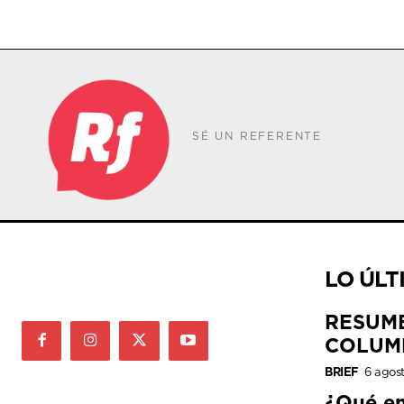
SÉ UN REFERENTE
LO ÚLT
RESUM
COLUM
BRIEF
6 agos
¿Qué e