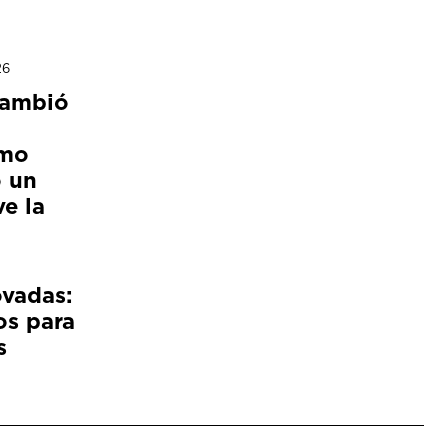
26
cambió
ómo
 un
e la
ovadas:
os para
s