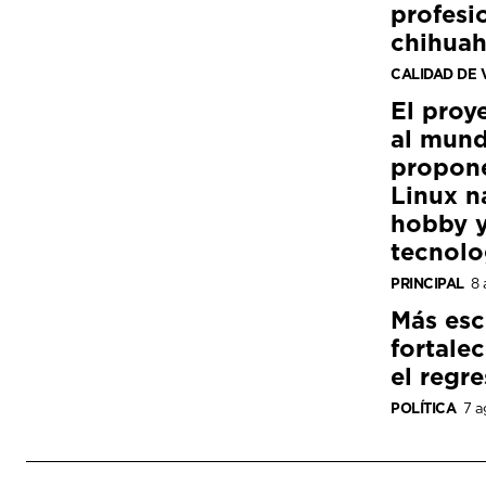
profesi
chihua
CALIDAD DE 
El proy
al mund
propon
Linux n
hobby y
tecnolo
PRINCIPAL
8 
Más esc
fortale
el regre
POLÍTICA
7 a