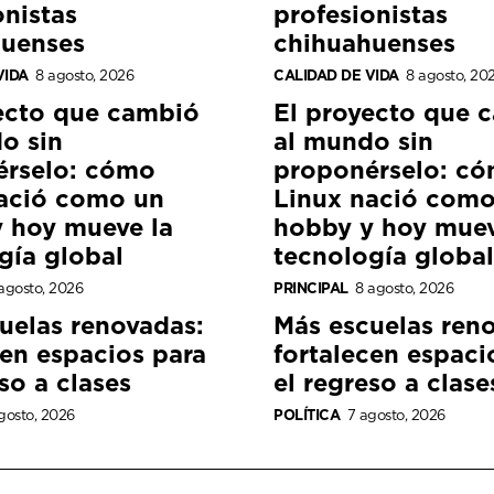
onistas
profesionistas
huenses
chihuahuenses
VIDA
8 agosto, 2026
CALIDAD DE VIDA
8 agosto, 20
ecto que cambió
El proyecto que 
o sin
al mundo sin
érselo: cómo
proponérselo: c
ació como un
Linux nació como
 hoy mueve la
hobby y hoy muev
gía global
tecnología global
agosto, 2026
PRINCIPAL
8 agosto, 2026
uelas renovadas:
Más escuelas ren
cen espacios para
fortalecen espaci
so a clases
el regreso a clase
gosto, 2026
POLÍTICA
7 agosto, 2026