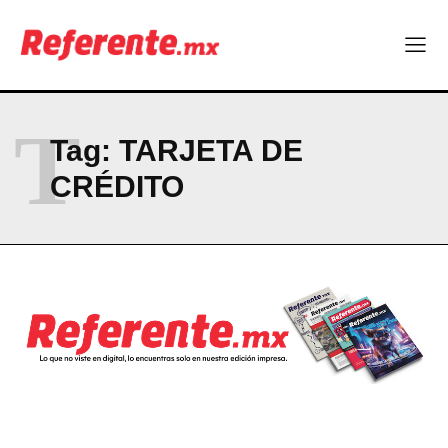
Linux nació como un hobby y hoy mueve la tecnología global
Más escuelas renovadas: fortalecen espacios para el regreso
a clases
¿Y si el futuro industrial de Chihuahua estuviera en el aire?
Los 40 ya no son la mitad de la vida: son el nuevo punto de
partida
T
Tag:
TARJETA DE
CRÉDITO
Company
ABOUT
CONTACT
PRIVACY POLICY
NEWSLETTER