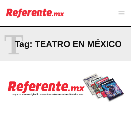
La Sierra Tarahumara tendrá una experiencia turística única
Company
T
ABOUT
Tag:
TEATRO EN MÉXICO
CONTACT
PRIVACY POLICY
NEWSLETTER