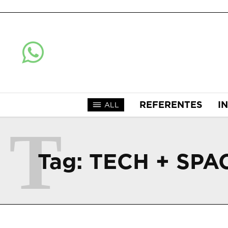
REFERENTES
I
ALL
T
Tag:
TECH + SPA