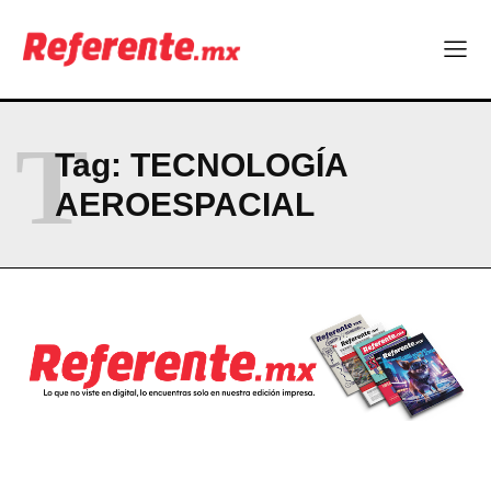
Más escuelas renovadas: fortalecen espacios para el regreso
a clases
¿Y si el futuro industrial de Chihuahua estuviera en el aire?
Los 40 ya no son la mitad de la vida: son el nuevo punto de
partida
T
Tag:
TECNOLOGÍA
Company
AEROESPACIAL
ABOUT
CONTACT
PRIVACY POLICY
NEWSLETTER