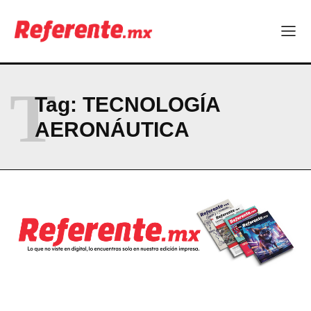
El proyecto que cambió al mundo sin proponérselo: cómo
Linux nació como un hobby y hoy mueve la tecnología global
Más escuelas renovadas: fortalecen espacios para el regreso
a clases
¿Y si el futuro industrial de Chihuahua estuviera en el aire?
T
Los 40 ya no son la mitad de la vida: son el nuevo punto de
Tag:
TECNOLOGÍA
partida
AERONÁUTICA
Company
ABOUT
CONTACT
PRIVACY POLICY
NEWSLETTER