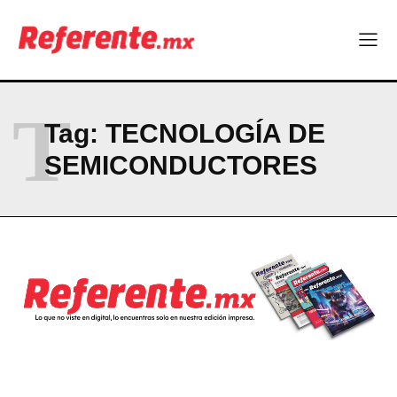
Seguridad y responsabilidad, en el centro del debate político
Company
T
ABOUT
Tag:
TECNOLOGÍA DE
CONTACT
SEMICONDUCTORES
PRIVACY POLICY
NEWSLETTER