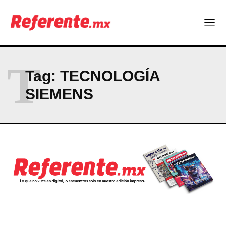
Corazon del norte| René Espinosa: “Chihuahua no puede
dormirse en sus laureles”
Seguridad y responsabilidad, en el centro del debate político
T
Company
Tag:
TECNOLOGÍA
ABOUT
SIEMENS
CONTACT
PRIVACY POLICY
NEWSLETTER