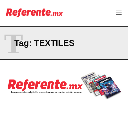
Becas internacionales abren nuevas oportunidades para
profesionistas chihuahuenses
El proyecto que cambió al mundo sin proponérselo: cómo
Linux nació como un hobby y hoy mueve la tecnología global
Más escuelas renovadas: fortalecen espacios para el regreso
T
a clases
¿Y si el futuro industrial de Chihuahua estuviera en el aire?
Tag:
TEXTILES
Los 40 ya no son la mitad de la vida: son el nuevo punto de
partida
Company
ABOUT
CONTACT
PRIVACY POLICY
NEWSLETTER