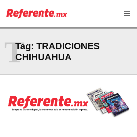
Más escuelas renovadas: fortalecen espacios para el regreso
a clases
¿Y si el futuro industrial de Chihuahua estuviera en el aire?
Los 40 ya no son la mitad de la vida: son el nuevo punto de
partida
T
Tag:
TRADICIONES
Company
CHIHUAHUA
ABOUT
CONTACT
PRIVACY POLICY
NEWSLETTER