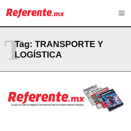
Linux nació como un hobby y hoy mueve la tecnología global
Más escuelas renovadas: fortalecen espacios para el regreso
a clases
¿Y si el futuro industrial de Chihuahua estuviera en el aire?
Los 40 ya no son la mitad de la vida: son el nuevo punto de
partida
T
Tag:
TRANSPORTE Y
LOGÍSTICA
Company
ABOUT
CONTACT
PRIVACY POLICY
NEWSLETTER