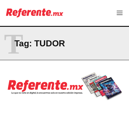
Becas internacionales abren nuevas oportunidades para
profesionistas chihuahuenses
El proyecto que cambió al mundo sin proponérselo: cómo
Linux nació como un hobby y hoy mueve la tecnología global
Más escuelas renovadas: fortalecen espacios para el regreso
T
a clases
¿Y si el futuro industrial de Chihuahua estuviera en el aire?
Tag:
TUDOR
Los 40 ya no son la mitad de la vida: son el nuevo punto de
partida
Company
ABOUT
CONTACT
PRIVACY POLICY
NEWSLETTER