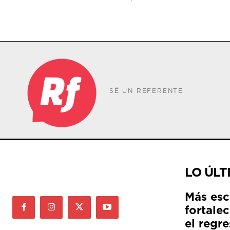
SÉ UN REFERENTE
LO ÚLT
Más esc
fortale
el regre