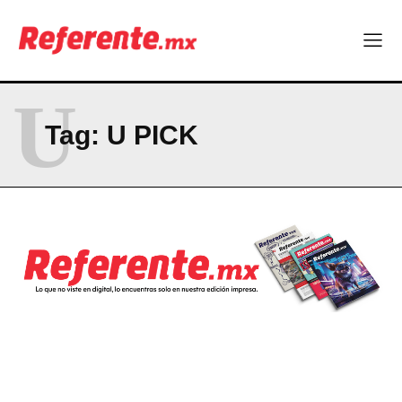
Uno de cada cuatro trabajadores en Chihuahua no tiene estas
prestaciones
Becas internacionales abren nuevas oportunidades para
profesionistas chihuahuenses
El proyecto que cambió al mundo sin proponérselo: cómo
U
Linux nació como un hobby y hoy mueve la tecnología global
Tag:
U PICK
Más escuelas renovadas: fortalecen espacios para el regreso
a clases
Technology
Hormony, startup chihuahuense, es nominada a los MedTech
World Awards
Uno de cada cuatro trabajadores en Chihuahua no tiene estas
prestaciones
Becas internacionales abren nuevas oportunidades para
profesionistas chihuahuenses
El proyecto que cambió al mundo sin proponérselo: cómo
Linux nació como un hobby y hoy mueve la tecnología global
Más escuelas renovadas: fortalecen espacios para el regreso