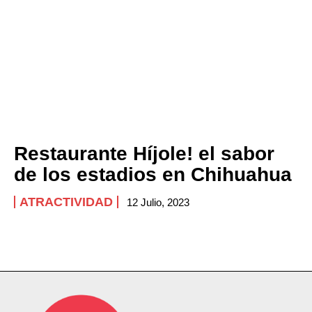
a clases
Company
ABOUT
CONTACT
PRIVACY POLICY
Restaurante Híjole! el sabor
NEWSLETTER
de los estadios en Chihuahua
ATRACTIVIDAD
12 Julio, 2023