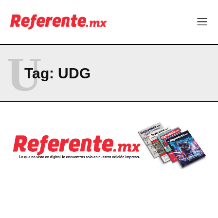
RESUMEN DE COLUMNAS
La Sierra Tarahumara tendrá una experiencia turística única
U
Company
Tag:
UDG
ABOUT
CONTACT
PRIVACY POLICY
NEWSLETTER