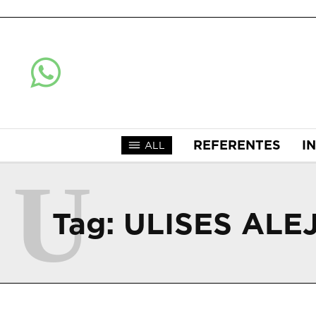
REFERENTES
I
ALL
U
Tag:
ULISES AL