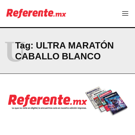
Linux nació como un hobby y hoy mueve la tecnología global
Más escuelas renovadas: fortalecen espacios para el regreso
a clases
¿Y si el futuro industrial de Chihuahua estuviera en el aire?
Los 40 ya no son la mitad de la vida: son el nuevo punto de
partida
U
Tag:
ULTRA MARATÓN
CABALLO BLANCO
Company
ABOUT
CONTACT
PRIVACY POLICY
NEWSLETTER