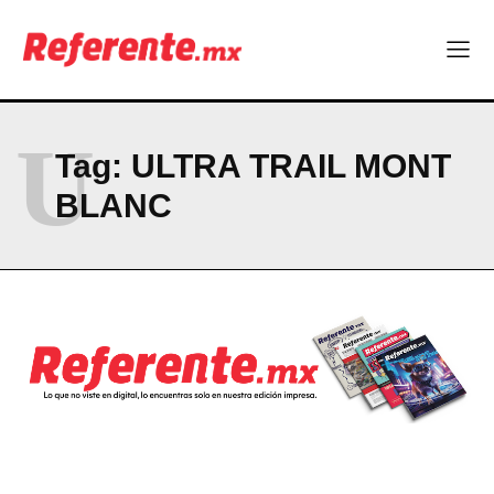
Linux nació como un hobby y hoy mueve la tecnología global
Más escuelas renovadas: fortalecen espacios para el regreso
a clases
¿Y si el futuro industrial de Chihuahua estuviera en el aire?
Los 40 ya no son la mitad de la vida: son el nuevo punto de
partida
U
Tag:
ULTRA TRAIL MONT
BLANC
Company
ABOUT
CONTACT
PRIVACY POLICY
NEWSLETTER