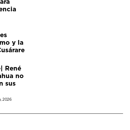
ara
encia
es
smo y la
Cusárare
e| René
ahua no
n sus
o, 2026