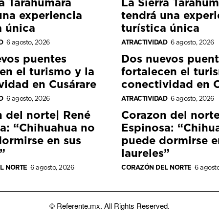
ra Tarahumara
La Sierra Tarahum
una experiencia
tendrá una experi
a única
turística única
D
6 agosto, 2026
ATRACTIVIDAD
6 agosto, 2026
vos puentes
Dos nuevos puent
en el turismo y la
fortalecen el turi
vidad en Cusárare
conectividad en 
D
6 agosto, 2026
ATRACTIVIDAD
6 agosto, 2026
 del norte| René
Corazon del nort
a: “Chihuahua no
Espinosa: “Chihu
ormirse en sus
puede dormirse e
”
laureles”
L NORTE
6 agosto, 2026
CORAZÓN DEL NORTE
6 agost
© Referente.mx. All Rights Reserved.