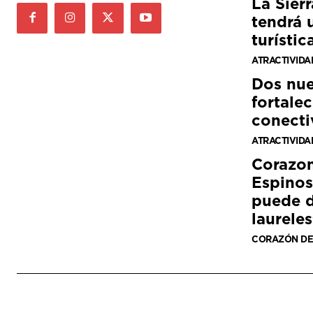
La Sier
tendrá 
turístic
ATRACTIVIDA
Dos nue
fortalec
conecti
ATRACTIVIDA
Corazon
Espinos
puede d
laureles
CORAZÓN DE