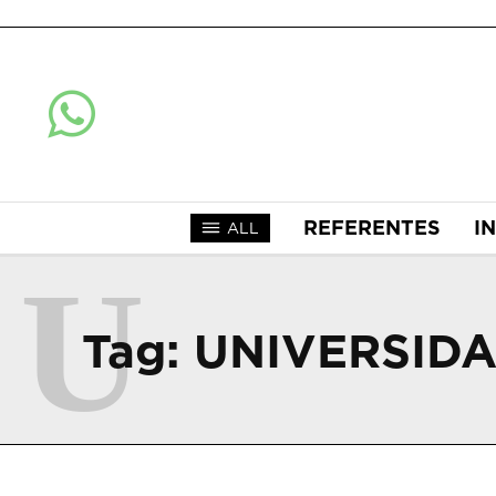
REFERENTES
I
ALL
U
Tag:
UNIVERSID