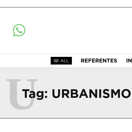
REFERENTES
I
ALL
U
Tag:
URBANISMO