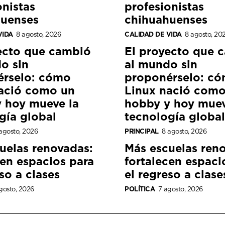
onistas
profesionistas
huenses
chihuahuenses
VIDA
8 agosto, 2026
CALIDAD DE VIDA
8 agosto, 20
ecto que cambió
El proyecto que 
o sin
al mundo sin
érselo: cómo
proponérselo: c
ació como un
Linux nació como
 hoy mueve la
hobby y hoy muev
gía global
tecnología global
agosto, 2026
PRINCIPAL
8 agosto, 2026
uelas renovadas:
Más escuelas ren
cen espacios para
fortalecen espaci
so a clases
el regreso a clase
gosto, 2026
POLÍTICA
7 agosto, 2026