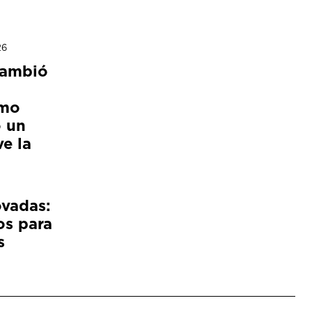
26
cambió
ómo
 un
e la
ovadas:
os para
s