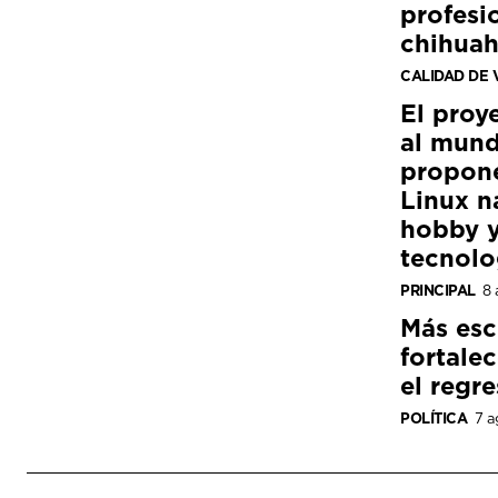
profesi
chihua
CALIDAD DE 
El proy
al mund
propon
Linux n
hobby y
tecnolo
PRINCIPAL
8 
Más esc
fortale
el regre
POLÍTICA
7 a