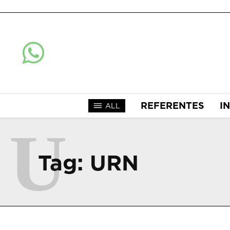
REFERENTES
I
ALL
U
Tag:
URN