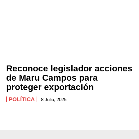
Company
ABOUT
CONTACT
PRIVACY POLICY
NEWSLETTER
Reconoce legislador acciones
de Maru Campos para
proteger exportación
POLÍTICA
8 Julio, 2025