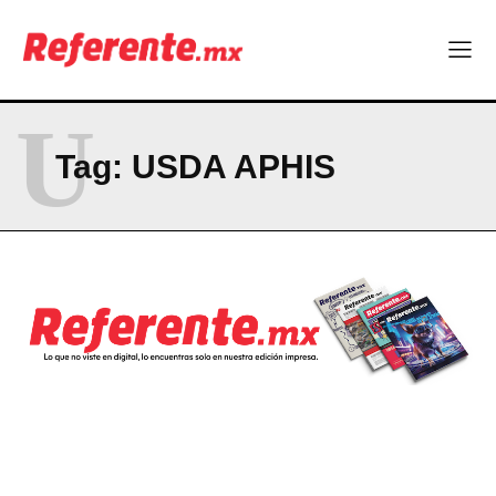
Becas internacionales abren nuevas oportunidades para
profesionistas chihuahuenses
El proyecto que cambió al mundo sin proponérselo: cómo
Linux nació como un hobby y hoy mueve la tecnología global
U
Más escuelas renovadas: fortalecen espacios para el regreso
a clases
Tag:
USDA APHIS
Technology
Hormony, startup chihuahuense, es nominada a los MedTech
World Awards
Uno de cada cuatro trabajadores en Chihuahua no tiene estas
prestaciones
Becas internacionales abren nuevas oportunidades para
profesionistas chihuahuenses
El proyecto que cambió al mundo sin proponérselo: cómo
Linux nació como un hobby y hoy mueve la tecnología global
Más escuelas renovadas: fortalecen espacios para el regreso
a clases