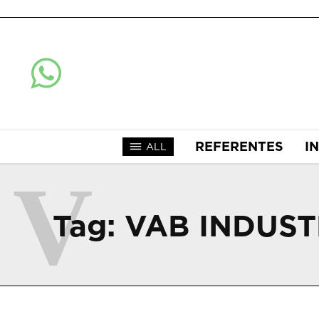
REFERENTES
I
ALL
V
Tag:
VAB INDUST