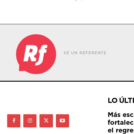
SÉ UN REFERENTE
LO ÚLT
Más esc
fortale
el regre