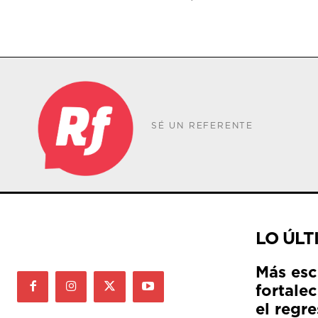
SÉ UN REFERENTE
LO ÚLT
Más esc
fortale
el regre