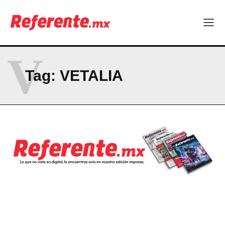
El proyecto que cambió al mundo sin proponérselo: cómo
Linux nació como un hobby y hoy mueve la tecnología global
Más escuelas renovadas: fortalecen espacios para el regreso
a clases
V
¿Y si el futuro industrial de Chihuahua estuviera en el aire?
Los 40 ya no son la mitad de la vida: son el nuevo punto de
Tag:
VETALIA
partida
Company
ABOUT
CONTACT
PRIVACY POLICY
NEWSLETTER