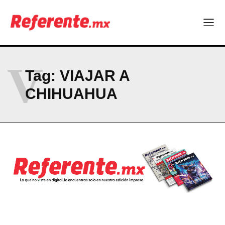
El proyecto que cambió al mundo sin proponérselo: cómo
Linux nació como un hobby y hoy mueve la tecnología global
Más escuelas renovadas: fortalecen espacios para el regreso
a clases
¿Y si el futuro industrial de Chihuahua estuviera en el aire?
V
Los 40 ya no son la mitad de la vida: son el nuevo punto de
Tag:
VIAJAR A
partida
CHIHUAHUA
Company
ABOUT
CONTACT
PRIVACY POLICY
NEWSLETTER