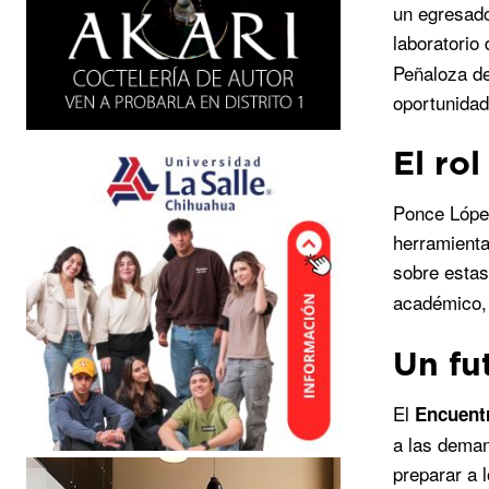
un egresado
laboratorio 
Peñaloza de
oportunidad
El rol
Ponce López
herramienta
sobre estas
académico,
Un fu
El
Encuent
a las deman
preparar a l