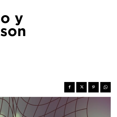
io y
 son