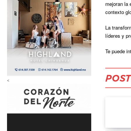
mejoran la 
contexto gl
La transform
líderes y p
Te puede in
POST
<