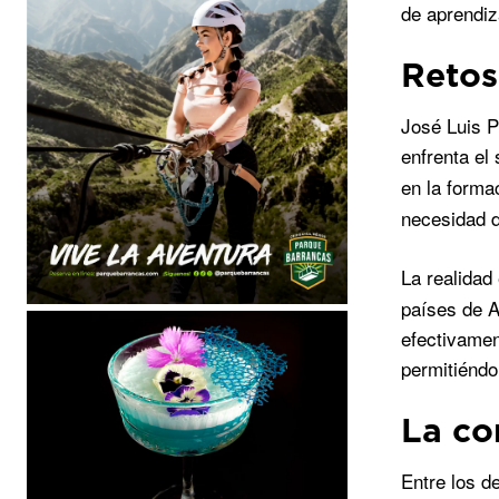
de aprendiz
Retos
José Luis P
enfrenta el
en la forma
necesidad d
La realida
países de A
efectivamen
permitiéndo
La co
Entre los 