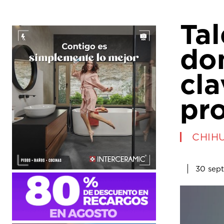
Tal
dom
cla
pro
CHIH
30 sep