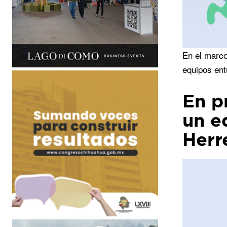
En el marco
equipos ent
En p
un e
Herr