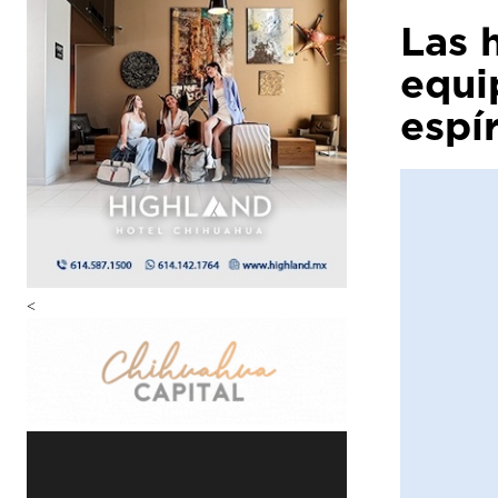
Las 
equ
espí
<