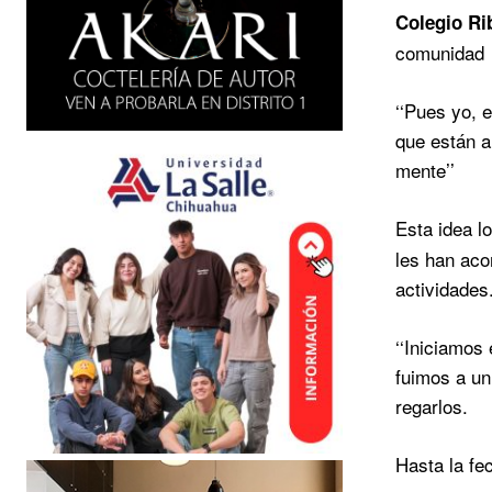
Colegio Ri
comunidad
‘‘Pues yo, 
que están a
mente’’
Esta idea l
les han aco
actividades
‘‘Iniciamos
fuimos a un
regarlos.
Hasta la fe