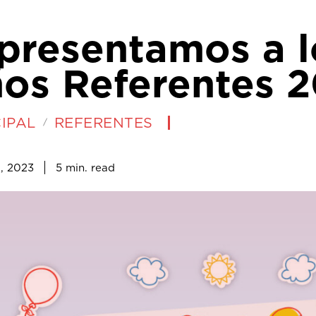
 presentamos a l
ños Referentes 
IPAL
REFERENTES
5
min.
l, 2023
read