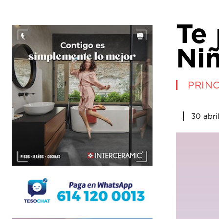
Te
Ni
PRINC
30 abri