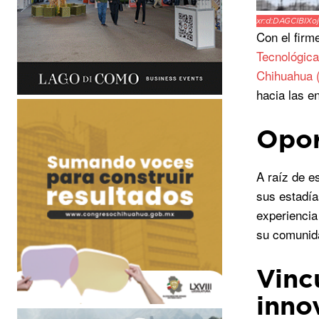
xr:d:DAGCIBlXo
Con el firm
Tecnológic
Chihuahua
hacia las en
Opor
A raíz de e
sus estadía
experiencia
su comunid
Vinc
inno