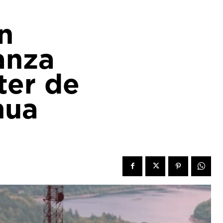
n
anza
ter de
hua