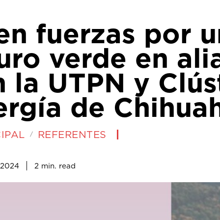
en fuerzas por u
uro verde en ali
 la UTPN y Clús
ergía de Chihua
IPAL
REFERENTES
2
min.
, 2024
read