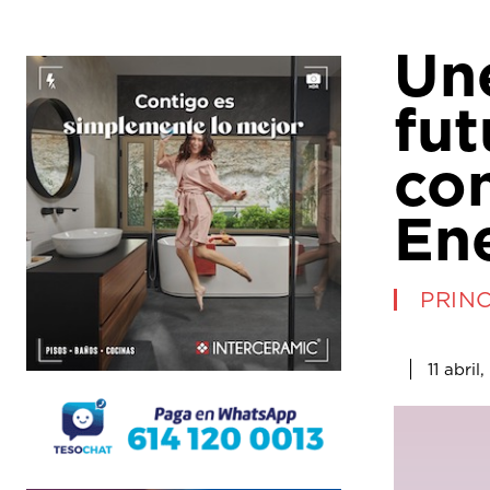
Un
fut
con
En
PRINC
11 abril