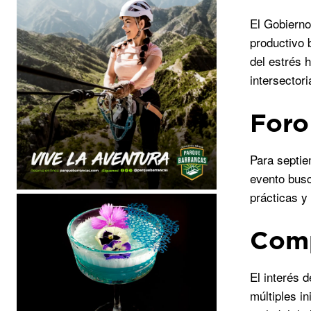
El Gobierno
productivo 
del estrés 
intersector
Foro
Para septie
evento busc
prácticas y
Comp
El interés 
múltiples i