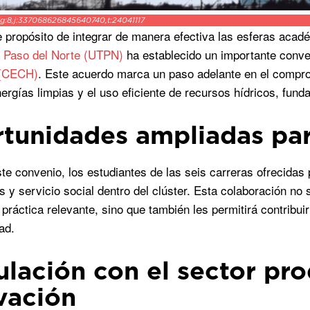
jg:8,j:337068626845640740,t:24041117
e propósito de integrar de manera efectiva las esferas acadé
a Paso del Norte (UTPN)
ha establecido un importante conve
 (CECH)
. Este acuerdo marca un paso adelante en el compr
ergías limpias y el uso eficiente de recursos hídricos, funda
tunidades ampliadas par
ste convenio, los estudiantes de las seis carreras ofrecidas
s y servicio social dentro del clúster. Esta colaboración n
 práctica relevante, sino que también les permitirá contribui
ad.
ulación con el sector pro
vación