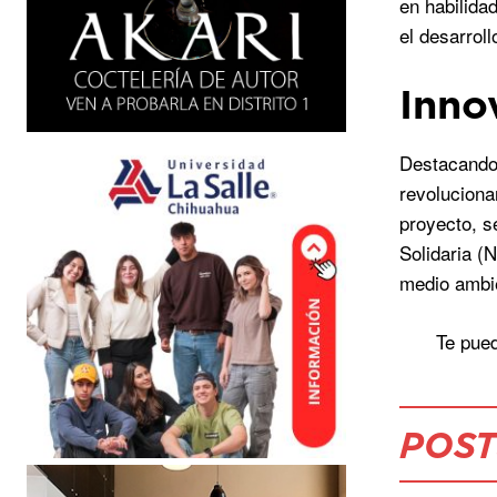
en habilida
el desarroll
Inno
Destacando 
revoluciona
proyecto, s
Solidaria (
medio ambi
Te pued
POST