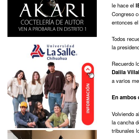
le hace el
I
Congreso co
entonces el
Todos recue
la presiden
Recuerdo lo
Dalila Vill
a varios me
En ambos c
Volviendo a
la cancha d
tribunales 