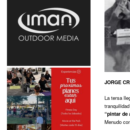
JORGE CR
La tersa ll
tranquilida
“pintar de 
Menudo comp