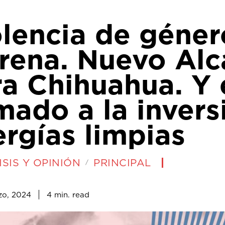
olencia de géner
rena. Nuevo Alc
a Chihuahua. Y 
mado a la invers
rgías limpias
SIS Y OPINIÓN
PRINCIPAL
4
min.
zo, 2024
read