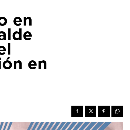
o en
alde
el
ión en