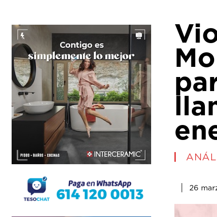
Vi
Mo
par
lla
ene
ANÁLI
26 mar