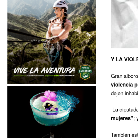
Y LA VIO
Gran alborot
violencia 
dejen inhab
La diputada
;
mujeres”
También est